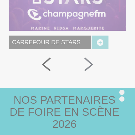
CARREFOUR DE STARS
Réser
NOS PARTENAIRES
S
C’ES
DE FOIRE EN SCÈNE
80/90
2026