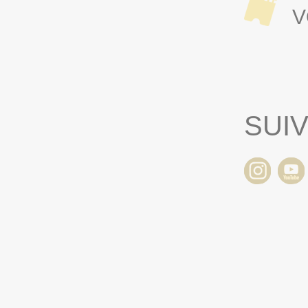
V
SUI
6 > 16H45
VENDREDI 28/08/2026 >
SAM
20H30