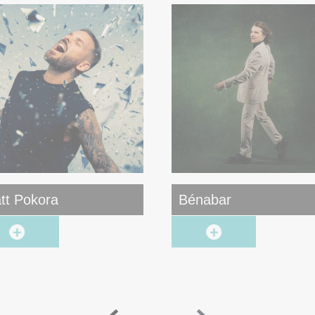
tt Pokora
Bénabar