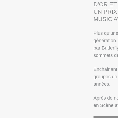
D’OR ET
UN PRIX
MUSIC 
Plus qu’une
génération.
par Butterf
sommets des
Enchainant 
groupes de 
années.
Après de no
en Scène av