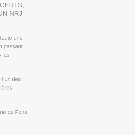
NCERTS,
UN NRJ
 toute une
n passant
 les
 l’un des
ières
ène de Foire