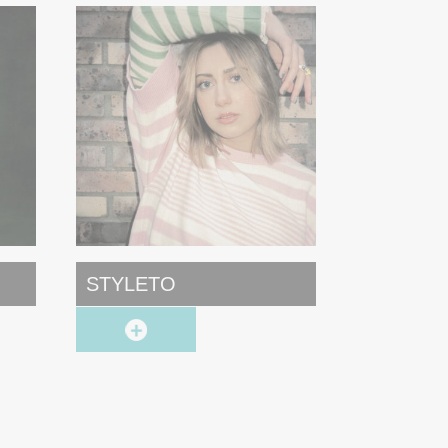
STYLETO
Chico & 