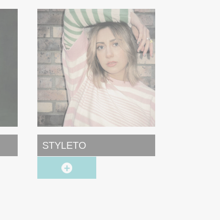
STYLETO
Chico & 