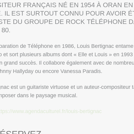
TEUR FRANÇAIS NÉ EN 1954 À ORAN EN
. IL EST SURTOUT CONNU POUR AVOIR É
ISTE DU GROUPE DE ROCK TÉLÉPHONE D
80.
paration de Téléphone en 1986, Louis Bertignac entame
o et sort plusieurs albums dont « Elle et Louis » en 1993
n grand succès. Il collabore également avec de nombreux
ohnny Hallyday ou encore Vanessa Paradis.
gnac est un guitariste virtuose et un auteur-compositeur 
imposer dans le paysage musical.
ttps://www.agendaculturel.fr/louis-bertignac