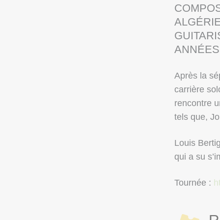
COMPOSI
ALGÉRIE
GUITAR
ANNÉES 
Après la sé
carrière sol
rencontre u
tels que, J
Louis Berti
qui a su s’
Tournée :
h