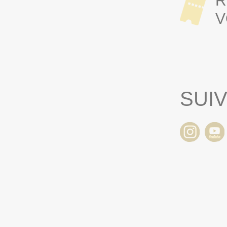
R
V
SUI
6 > 16H45
VENDREDI 28/08/2026 >
SAM