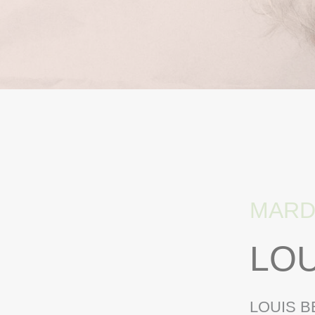
ACCUEIL
> PROGRAMMATION
> LOUIS 
MARDI
LOU
LOUIS B