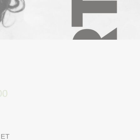
00
 ET