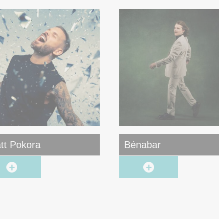
tt Pokora
Bénabar