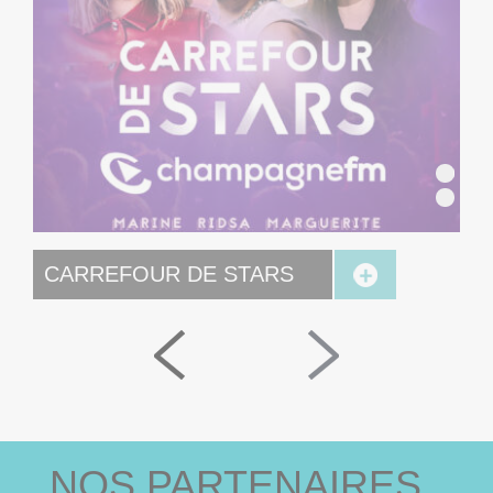
Réser
Sui
SUZA
CARREFOUR DE STARS
NOS PARTENAIRES